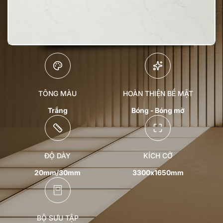
TÔNG MÀU
HOÀN THIỆN BỀ MẶT
Trắng
Bóng - Bóng mờ
ĐỘ DÀY
KÍCH CỠ
20mm/30mm
3300x1650mm
BỘ SƯU TẬP