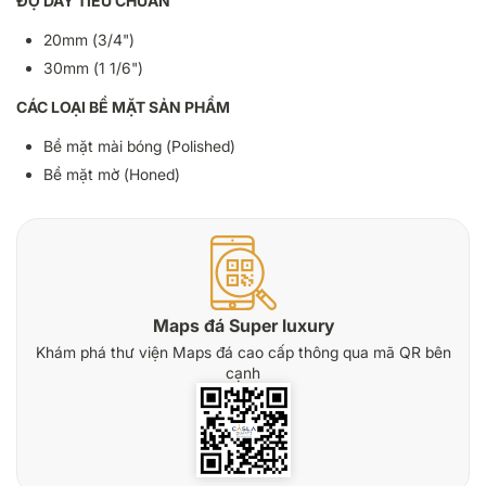
ĐỘ DÀY TIÊU CHUẨN
20mm (3/4")
30mm (1 1/6")
CÁC LOẠI BỀ MẶT SẢN PHẨM
Bề mặt mài bóng (Polished)
Bề mặt mờ (Honed)
Maps đá Super luxury
Khám phá thư viện Maps đá cao cấp thông qua mã QR bên
cạnh