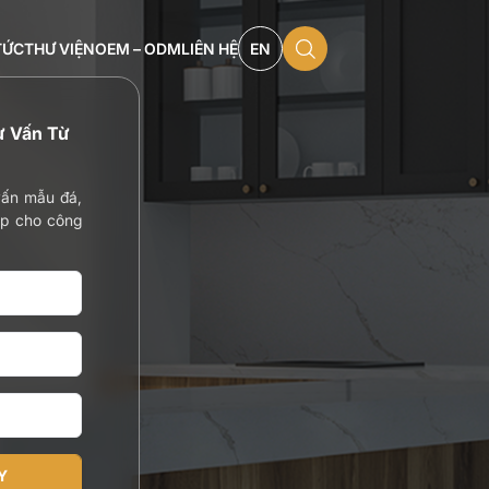
TỨC
THƯ VIỆN
OEM – ODM
LIÊN HỆ
EN
ư Vấn Từ
vấn mẫu đá,
BST Super luxury
BST Super luxury
ợp cho công
BST Luxury
BST Luxury
BST Duluxe
BST Duluxe
BST Standard
BST Standard
BST Đá in
BST Đá in
Y