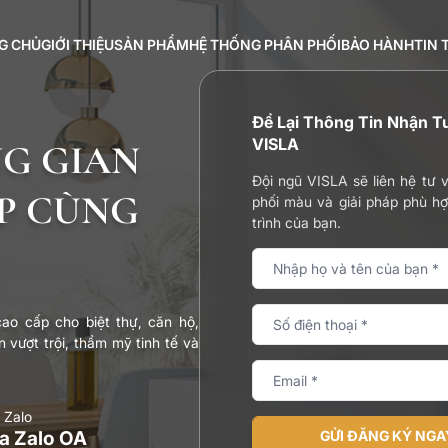
G CHỦ
GIỚI THIỆU
SẢN PHẨM
HỆ THỐNG PHÂN PHỐI
BẢO HÀNH
TIN 
Để Lại Thông Tin Nhận T
VISLA
NG GIAN
Đội ngũ VISLA sẽ liên hệ tư 
BST Super luxury
BST Super luxury
P CÙNG
phối màu và giải pháp phù h
BST Luxury
BST Luxury
BST Duluxe
trình của bạn.
BST Duluxe
BST Standard
BST Standard
BST Đá in
BST Đá in
ao cấp cho biệt thự, căn hộ,
 vượt trội, thẩm mỹ tinh tế và
 Zalo
a Zalo OA
GỬI ĐĂNG KÝ NGA