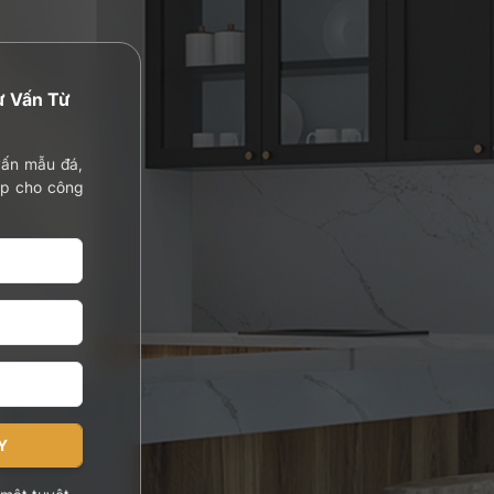
ư Vấn Từ
vấn mẫu đá,
ợp cho công
Y