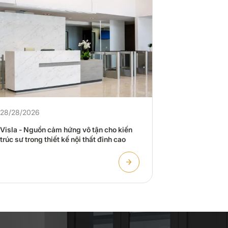
28/27/2026
Visla - Nguồ
28/28/2026
trúc sư trong 
Visla - Nguồn cảm hứng vô tận cho kiến
trúc sư trong thiết kế nội thất đỉnh cao