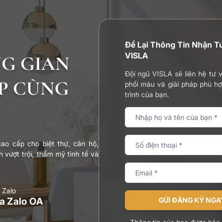
Để Lại Thông Tin Nhận T
VISLA
NG GIAN
Đội ngũ VISLA sẽ liên hệ tư 
P CÙNG
phối màu và giải pháp phù h
trình của bạn.
ao cấp cho biệt thự, căn hộ,
 vượt trội, thẩm mỹ tinh tế và
 Zalo
a Zalo OA
GỬI ĐĂNG KÝ NGA