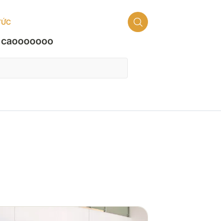
TỨC
THƯ VIỆN
OEM – ODM
LIÊN HỆ
EN
nh caooooooo
BST Super luxury
BST Super luxury
BST Luxury
BST Luxury
BST Duluxe
BST Duluxe
BST Standard
BST Standard
BST Đá in
BST Đá in